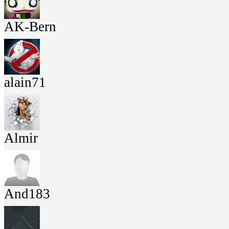
AK-Bern
alain71
Almir
And183