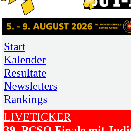
Start
Kalender
Resultate
Newsletters
Rankings
LIVETICKER
39. PCSO Finale mit Judi