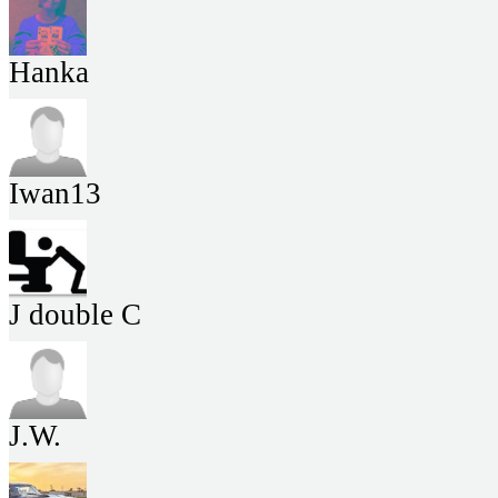
Hanka
Iwan13
J double C
J.W.