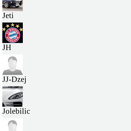
Jeti
JH
JJ-Dzej
Jolebilic