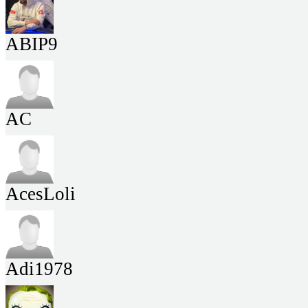
ABIP9
AC
AcesLoli
Adi1978