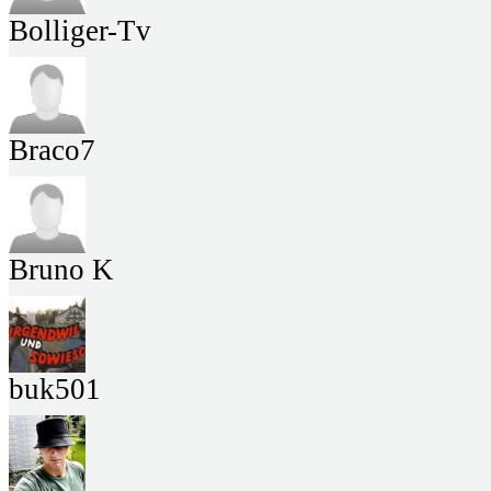
Bolliger-Tv
Braco7
Bruno K
buk501