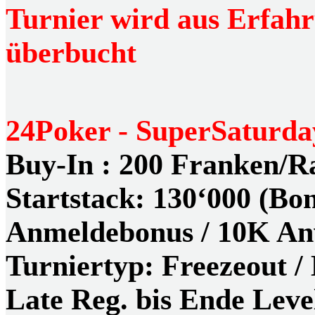
Turnier wird aus Erfah
überbucht
24Poker - SuperSaturda
Buy-In : 200 Franken/R
Startstack:
130‘000 (Bon
Anmeldebonus / 10K Anw
Turniertyp:
Freezeout /
Late Reg.
bis Ende Leve