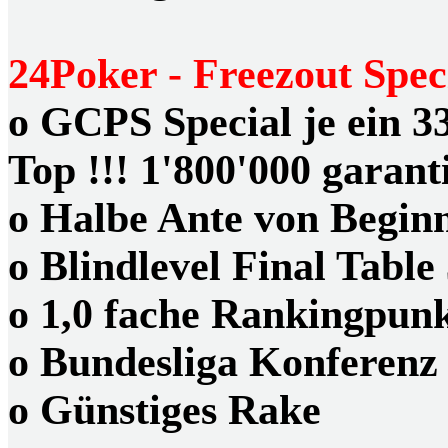
24Poker - Freezout Spec
o
GCPS Special
je ein 3
Top !!! 1'800'000 garanti
o
Halbe Ante
von Begin
o
Blindlevel Final Table
o
1,0 fache
Rankingpunkt
o
Bundesliga Konferenz
o
Günstiges
Rake