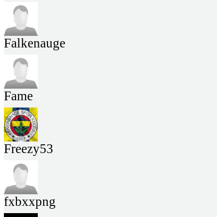
Falkenauge
Fame
Freezy53
fxbxxpng