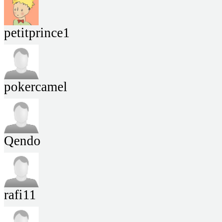
petitprince1
pokercamel
Qendo
rafi11