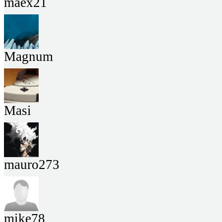
maex21
Magnum
Masi
mauro273
mike78