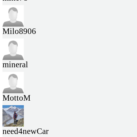
Milo8906
mineral
MottoM
need4newCar