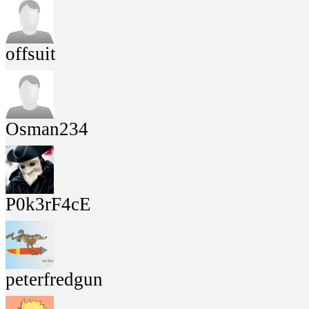
offsuit
Osman234
P0k3rF4cE
peterfredgun