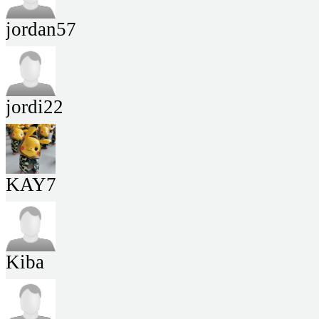
jordan57
jordi22
KAY7
Kiba