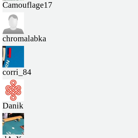
Camouflage17
chromalabka
corri_84
Danik