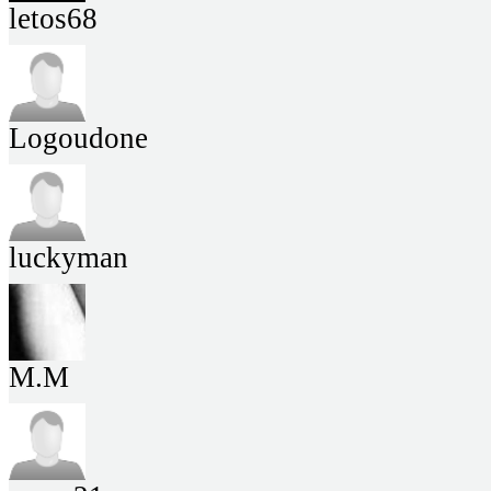
letos68
Logoudone
luckyman
M.M