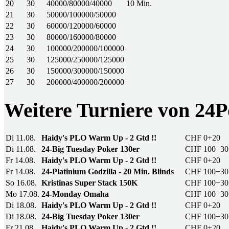
20
30
40000/80000/40000
10 Min.
21
30
50000/100000/50000
22
30
60000/120000/60000
23
30
80000/160000/80000
24
30
100000/200000/100000
25
30
125000/250000/125000
26
30
150000/300000/150000
27
30
200000/400000/200000
Weitere Turniere von 2
Di 11.08.
Haidy's PLO Warm Up - 2 Gtd !!
CHF 0+20
Di 11.08.
24-Big Tuesday Poker 130er
CHF 100+30
Fr 14.08.
Haidy's PLO Warm Up - 2 Gtd !!
CHF 0+20
Fr 14.08.
24-Platinium Godzilla - 20 Min. Blinds
CHF 100+30
So 16.08.
Kristinas Super Stack 150K
CHF 100+30
Mo 17.08.
24-Monday Omaha
CHF 100+30
Di 18.08.
Haidy's PLO Warm Up - 2 Gtd !!
CHF 0+20
Di 18.08.
24-Big Tuesday Poker 130er
CHF 100+30
Fr 21.08.
Haidy's PLO Warm Up - 2 Gtd !!
CHF 0+20