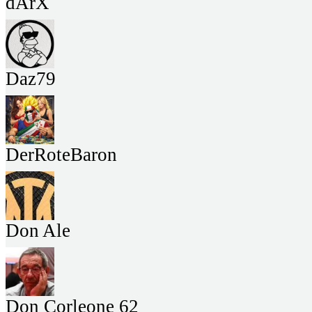
dArX
Daz79
DerRoteBaron
Don Ale
Don Corleone 62