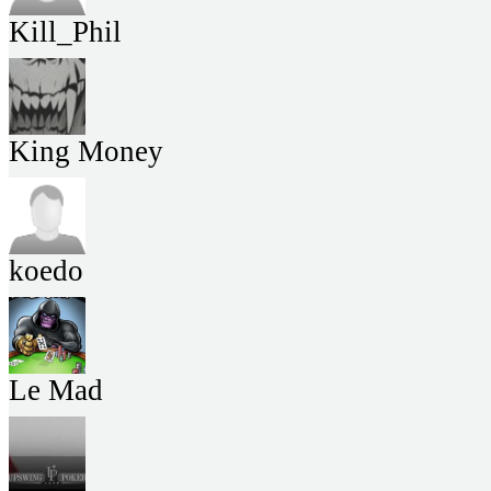
Kill_Phil
King Money
koedo
Le Mad