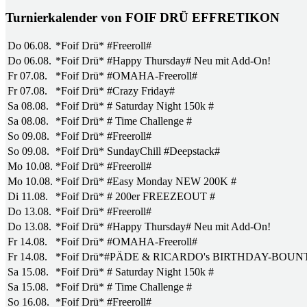
Turnierkalender von FOIF DRÜ EFFRETIKON
Do 06.08.
*Foif Drü* #Freeroll#
Do 06.08.
*Foif Drü* #Happy Thursday# Neu mit Add-On!
Fr 07.08.
*Foif Drü* #OMAHA-Freeroll#
Fr 07.08.
*Foif Drü* #Crazy Friday#
Sa 08.08.
*Foif Drü* # Saturday Night 150k #
Sa 08.08.
*Foif Drü* # Time Challenge #
So 09.08.
*Foif Drü* #Freeroll#
So 09.08.
*Foif Drü* SundayChill #Deepstack#
Mo 10.08.
*Foif Drü* #Freeroll#
Mo 10.08.
*Foif Drü* #Easy Monday NEW 200K #
Di 11.08.
*Foif Drü* # 200er FREEZEOUT #
Do 13.08.
*Foif Drü* #Freeroll#
Do 13.08.
*Foif Drü* #Happy Thursday# Neu mit Add-On!
Fr 14.08.
*Foif Drü* #OMAHA-Freeroll#
Fr 14.08.
*Foif Drü*#PÄDE & RICARDO's BIRTHDAY-BOUN
Sa 15.08.
*Foif Drü* # Saturday Night 150k #
Sa 15.08.
*Foif Drü* # Time Challenge #
So 16.08.
*Foif Drü* #Freeroll#