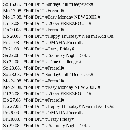
So 16.08.
*Foif Drü* SundayChill #Deepstack#
Mo 17.08.
*Foif Drü* #Freeroll#
Mo 17.08.
*Foif Drü* #Easy Monday NEW 200K #
Di 18.08.
*Foif Drü* # 200er FREEZEOUT #
Do 20.08.
*Foif Drü* #Freeroll#
Do 20.08.
*Foif Drü* #Happy Thursday# Neu mit Add-On!
Fr 21.08.
*Foif Drü* #OMAHA-Freeroll#
Fr 21.08.
*Foif Drü* #Crazy Friday#
Sa 22.08.
*Foif Drü* # Saturday Night 150k #
Sa 22.08.
*Foif Drü* # Time Challenge #
So 23.08.
*Foif Drü* #Freeroll#
So 23.08.
*Foif Drü* SundayChill #Deepstack#
Mo 24.08.
*Foif Drü* #Freeroll#
Mo 24.08.
*Foif Drü* #Easy Monday NEW 200K #
Di 25.08.
*Foif Drü* # 200er FREEZEOUT #
Do 27.08.
*Foif Drü* #Freeroll#
Do 27.08.
*Foif Drü* #Happy Thursday# Neu mit Add-On!
Fr 28.08.
*Foif Drü* #OMAHA-Freeroll#
Fr 28.08.
*Foif Drü* #Crazy Friday#
Sa 29.08.
*Foif Drü* # Saturday Night 150k #