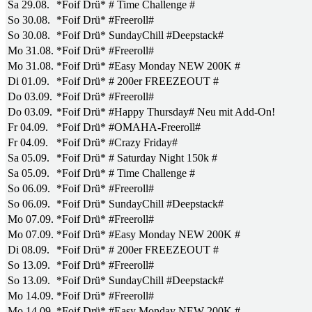
Sa 29.08.
*Foif Drü* # Time Challenge #
So 30.08.
*Foif Drü* #Freeroll#
So 30.08.
*Foif Drü* SundayChill #Deepstack#
Mo 31.08.
*Foif Drü* #Freeroll#
Mo 31.08.
*Foif Drü* #Easy Monday NEW 200K #
Di 01.09.
*Foif Drü* # 200er FREEZEOUT #
Do 03.09.
*Foif Drü* #Freeroll#
Do 03.09.
*Foif Drü* #Happy Thursday# Neu mit Add-On!
Fr 04.09.
*Foif Drü* #OMAHA-Freeroll#
Fr 04.09.
*Foif Drü* #Crazy Friday#
Sa 05.09.
*Foif Drü* # Saturday Night 150k #
Sa 05.09.
*Foif Drü* # Time Challenge #
So 06.09.
*Foif Drü* #Freeroll#
So 06.09.
*Foif Drü* SundayChill #Deepstack#
Mo 07.09.
*Foif Drü* #Freeroll#
Mo 07.09.
*Foif Drü* #Easy Monday NEW 200K #
Di 08.09.
*Foif Drü* # 200er FREEZEOUT #
So 13.09.
*Foif Drü* #Freeroll#
So 13.09.
*Foif Drü* SundayChill #Deepstack#
Mo 14.09.
*Foif Drü* #Freeroll#
Mo 14.09.
*Foif Drü* #Easy Monday NEW 200K #